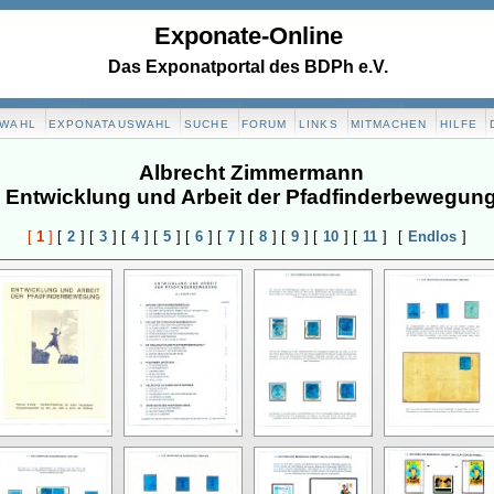
Exponate-Online
Das Exponatportal des BDPh e.V.
SWAHL
EXPONATAUSWAHL
SUCHE
FORUM
LINKS
MITMACHEN
HILFE
Albrecht Zimmermann
Entwicklung und Arbeit der Pfadfinderbewegun
[
1
]
[
2
]
[
3
]
[
4
]
[
5
]
[
6
]
[
7
]
[
8
]
[
9
]
[
10
]
[
11
]
[
Endlos
]