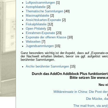
Luftpostsammlungen
[1]
Astrophilatelie
[2]
Thematische Sammlungen
[40]
Maximaphilatelie
[2]
Ansichtskarten-Exponate
[2]
Fiskalphilatelie
[12]
Open Philately
[2]
Einrahmen-Exponate
[23]
Exponate der offenen Klasse
[10]
Webseiten
[7]
Jugendsammlungen
[15]
Ganz besonders wichtig ist der Aspekt, dass auf „Exponate-
der Nachwelt erhalten bleiben, bevor sie ggf. aufgelöst we
berühmter Sammlungen.
Archiv berühmter Sammlungen
[15]
Durch das AddOn Addblock Plus funktioniert 
Bitte setzen Sie www.e
Neu ei
Militäreinsatz in China: Die Post 
Die Mücke, das
The mail from, via an