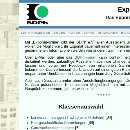
Exp
Das Expona
BDPH-HOMEPAGE
SUCHE
FORUM
LINKS
MITMACHEN
HILF
Mit „Exponat-online“ gibt der BDPh e.V. allen Ausstellern 
wollen die Möglichkeit, ihr Exponat dauerhaft einem interessie
gesammelten Informationen werden von anderen Sammlern ei
Über E-Mail oder über das
BDPh-Forum
kann Kontakt herg
diskutiert werden. Zukünftige Aussteller haben die Chance, s
lassen und vorab ein Feedback von erfahrenen Sammle
bekommen. Das verbessert die Chancen auf einen guten Platz 
erspart unter Umständen Enttäuschungen beim Jury-Gespräch
Aber auch Spezialsammler ohne Ausstellungbedingungen könn
Schätze präsentieren. Eine bessere Möglichkeit, um mit a
Gespräch zu kommen, gibt es wohl nicht.
* * * * *
Klassenauswahl
Ländersammlungen (Traditionelle Philatelie)
[34]
Postgeschichtliche Sammlungen
[88]
Ganzsachensammlungen
[5]