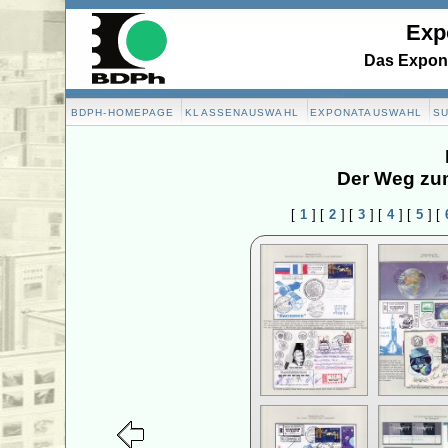
Exp
Das Expona
BDPH-HOMEPAGE
KLASSENAUSWAHL
EXPONATAUSWAHL
S
Der Weg zu
[
1
]
[
2
]
[
3
]
[
4
]
[
5
]
[