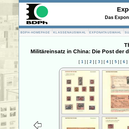
Exp
Das Expona
BDPH-HOMEPAGE
KLASSENAUSWAHL
EXPONATAUSWAHL
S
T
Militäreinsatz in China: Die Post de
[
1
]
[
2
]
[
3
]
[
4
]
[
5
]
[
6
]