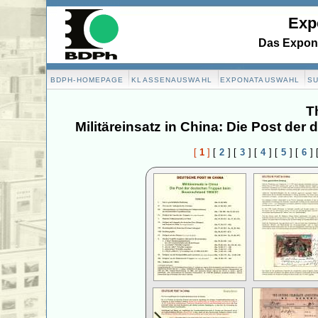
Exp
Das Expona
BDPH-HOMEPAGE
KLASSENAUSWAHL
EXPONATAUSWAHL
S
T
Militäreinsatz in China: Die Post de
[
1
]
[
2
]
[
3
]
[
4
]
[
5
]
[
6
]