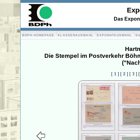
Exp
Das Expona
BDPH-HOMEPAGE
KLASSENAUSWAHL
EXPONATAUSWAHL
S
Hart
Die Stempel im Postverkehr Böh
("Nac
[
1
]
[
2
]
[
3
]
[