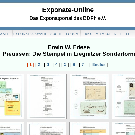
Exponate-Online
Das Exponatportal des BDPh e.V.
SWAHL
EXPONATAUSWAHL
SUCHE
FORUM
LINKS
MITMACHEN
HILFE
Erwin W. Friese
Preussen: Die Stempel in Liegnitzer Sonderfor
[
1
]
[
2
]
[
3
]
[
4
]
[
5
]
[
6
]
[
7
]
[
Endlos
]